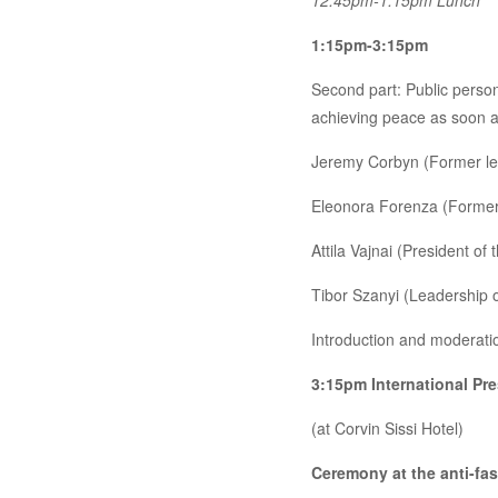
12:45pm-1:15pm Lunch
1:15pm-3:15pm
Second part: Public persona
achieving peace as soon a
Jeremy Corbyn (Former lea
Eleonora Forenza (Former 
Attila Vajnai (President o
Tibor Szanyi (Leadership o
Introduction and moderatio
3:15pm International Pr
(at Corvin Sissi Hotel)
Ceremony at the anti-fas