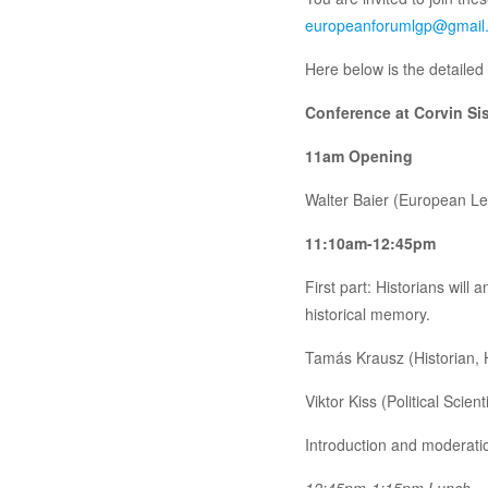
europeanforumlgp@gmail
Here below is the detailed
Conference at Corvin Sis
11am Opening
Walter Baier (European Lef
11:10am-12:45pm
First part: Historians wil
historical memory.
Tamás Krausz (Historian,
Viktor Kiss (Political Scien
Introduction and moderati