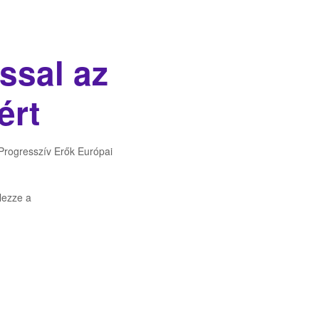
ssal az
ért
 Progresszív Erők Európai
lezze a