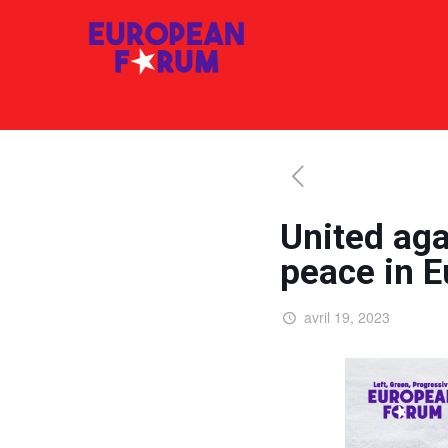
United aga
peace in 
avril 19, 2023