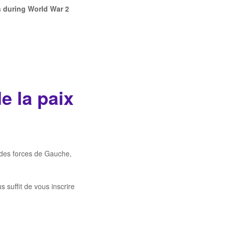
s during
World War
2
de la paix
n des forces de Gauche,
s suffit de vous inscrire