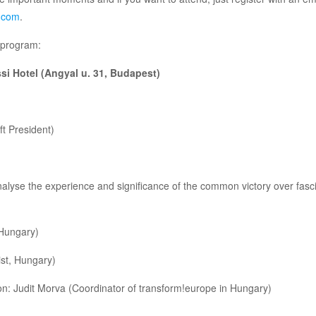
.com
.
 program:
si Hotel (Angyal u. 31, Budapest)
t President)
l analyse the experience and significance of the common victory over fas
 Hungary)
tist, Hungary)
on: Judit Morva (Coordinator of transform!europe in Hungary)