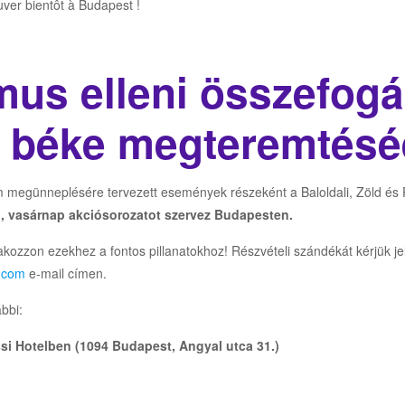
ver bientôt à Budapest !
mus elleni összefogá
 béke megteremtésé
em megünneplésére tervezett események részeként a Baloldali, Zöld és
n, vasárnap akciósorozatot szervez Budapesten.
akozzon ezekhez a fontos pillanatokhoz! Részvételi szándékát kérjük je
.com
e-mail címen.
ábbi:
ssi Hotelben (1094 Budapest, Angyal utca 31.)