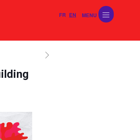
FR
EN
ilding