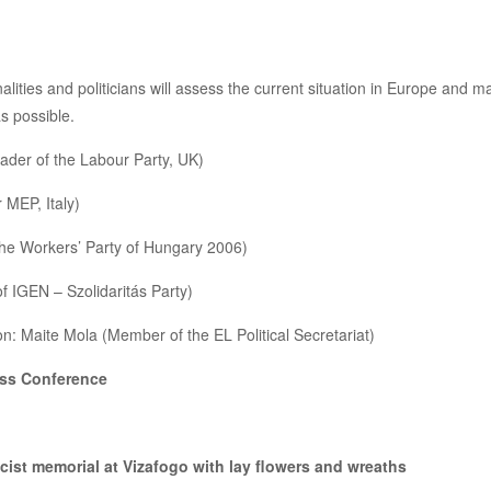
lities and politicians will assess the current situation in Europe and ma
s possible.
der of the Labour Party, UK)
MEP, Italy)
f the Workers’ Party of Hungary 2006)
f IGEN – Szolidaritás Party)
n: Maite Mola (Member of the EL Political Secretariat)
ess Conference
cist memorial at Vizafogo with lay flowers and wreaths