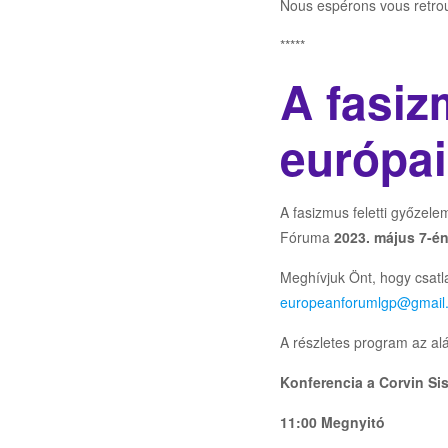
Nous espérons vous retrou
*****
A fasiz
európai
A fasizmus feletti győzel
Fóruma
2023. május 7-é
Meghívjuk Önt, hogy csatl
europeanforumlgp@gmail
A részletes program az al
Konferencia a Corvin Si
11:00 Megnyitó