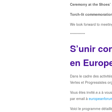
Ceremony at the
Shoes’
T
orch-lit commemoratio
We look forward to meetin
************
S’unir con
en Europ
Dans le cadre des activité
Vertes et Progressistes or
Vous êtes invité.e.s à vous
par email à
europeanforu
Voici le programme détaillé