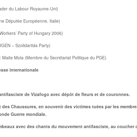
eader du Labour Royaume-Uni)
ne Députée Européenne, Italie)
u Workers’ Party of Hungary 2006)
 IGEN – Szolidaritás Party)
n: Maite Mola (Membre du Secrétariat Politique du PGE)
sse internationale
ntifasciste de Vizafogo avec dépôt de fleurs et de couronnes.
es Chaussures, en souvenir des victimes tuées par les membres
onde Guerre mondiale.
eaux avec des chants du mouvement antifasciste, au coucher du