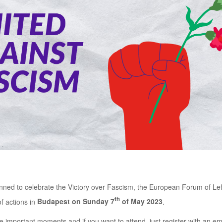
planned to celebrate the Victory over Fascism, the European Forum of L
th
of actions in
Budapest on Sunday 7
of May 2023
.
se important moments and if you want to attend, just register with an em