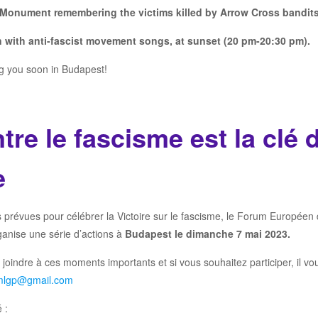
 Monument remembering
the
victims killed by Arrow Cross bandit
n
with
anti-fascist movement songs
, at sunset (20 pm-20:30 pm).
g you soon in Budapest!
tre le fascisme est la clé 
e
s prévues pour célébrer la Victoire sur le fascisme, le Forum Europée
ganise une série d’actions à
Budapest le dimanche 7 mai 2023.
 joindre à ces moments importants et si vous souhaitez participer, il vou
mlgp@gmail.com
 :