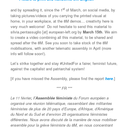
st
and by spreading it, since the 1
of March, on social media, by
taking pictures/videos of you carrying the printed visual at
home, in your workplace, at the 8M demos… creativity here is
very much welcome! Do not hesitate to send this material to
silvia.pentassuglio [at] european-left.org by
March 15th
. We aim
to create a video combining all this material, to be shared and
spread after the 8M. See you soon to take stock of the 8M
mobilisations, with another telematic assembly in April (more
info will follow soon!).
Let’s strike together and stay #UnitedFor a fairer, feminist future,
against the capitalist and patriarchal system!
[if you have missed the Assembly, please find the report
here
.]
*** FR ***
Le 11 février
, l’Assemblée féministe
du Forum européen a
organisé une réunion télématique, rassemblant des militantes
féministes de plus de 20 pays d’Europe, d’Afrique, d’Amérique
du Nord et du Sud et d’environ 25 organisations féministes
différentes. Nous avons discuté de la manière de nous mobiliser
ensemble pour la grève féministe du 8M, en nous concentrant