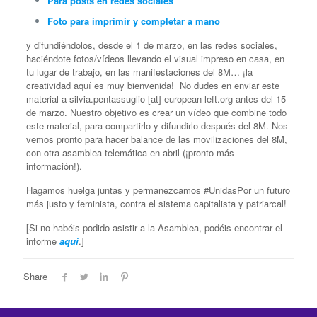
Para posts en redes sociales
Foto para imprimir y completar a mano
y difundiéndolos, desde el 1 de marzo, en las redes sociales,
haciéndote fotos/vídeos llevando el visual impreso en casa, en
tu lugar de trabajo, en las manifestaciones del 8M… ¡la
creatividad aquí es muy bienvenida! No dudes en enviar este
material a silvia.pentassuglio [at] european-left.org antes del 15
de marzo. Nuestro objetivo es crear un vídeo que combine todo
este material, para compartirlo y difundirlo después del 8M. Nos
vemos pronto para hacer balance de las movilizaciones del 8M,
con otra asamblea telemática en abril (¡pronto más
información!).
Hagamos huelga juntas y permanezcamos #UnidasPor un futuro
más justo y feminista, contra el sistema capitalista y patriarcal!
[Si no habéis podido asistir a la Asamblea, podéis encontrar el
informe
aquì
.]
Share