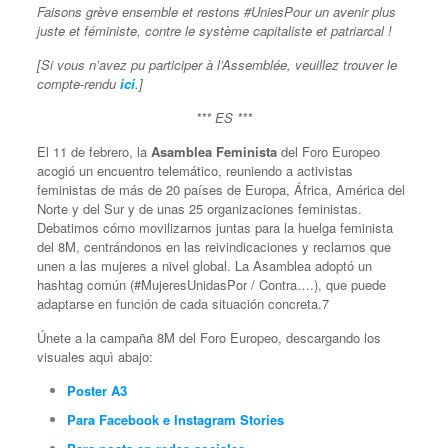
Faisons grève ensemble et restons #UniesPour un avenir plus
juste et féministe, contre le système capitaliste et patriarcal !
[Si vous n’avez pu participer à l’Assemblée, veuillez trouver le
compte-rendu
ici
.]
*** ES ***
El 11 de febrero, la
Asamblea Feminista
del Foro Europeo
acogió un encuentro telemático, reuniendo a activistas
feministas de más de 20 países de Europa, África, América del
Norte y del Sur y de unas 25 organizaciones feministas.
Debatimos cómo movilizarnos juntas para la huelga feminista
del 8M, centrándonos en las reivindicaciones y reclamos que
unen a las mujeres a nivel global. La Asamblea adoptó un
hashtag común (#MujeresUnidasPor / Contra….), que puede
adaptarse en función de cada situación concreta.7
Únete a la campaña 8M del Foro Europeo, descargando los
visuales aquì abajo:
Poster A3
Para Facebook e Instagram Stories